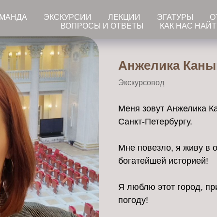
ОМАНДА
ЭКСКУРСИИ
ЛЕКЦИИ
ЭГАТУРЫ
О
ВОПРОСЫ И ОТВЕТЫ
КАК НАС НАЙ
Анжелика Каны
Экскурсовод
Меня зовут Анжелика Ка
Санкт-Петербургу.
Мне повезло, я живу в 
богатейшей историей!
Я люблю этот город, п
погоду!